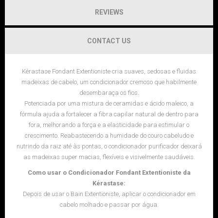
REVIEWS
CONTACT US
Kérastase Fondant Extentioniste cria suaves, sedosas e fluidas
madeixas de cabelo, um condicionador cremoso que habilmente
desembaraça os fios.
Potenciada por uma mistura de ceramidas e ácido maleico, a
fórmula ajuda a fortalecer a fibra capilar natural de dentro para
fora, melhorando a força e a elasticidade para estimular o
crescimento. Reabastecendo a humidade do couro cabeludo e
nutrindo da raiz até às pontas, o condicionador purificador deixará
as madeixas super macias, flexíveis e visivelmente saudáveis.
Como usar o Condicionador Fondant Extentioniste da
Kérastase:
Depois de usar o Bain Extentioniste, aplicar o condicionador em
cabelo molhado e passar por água.