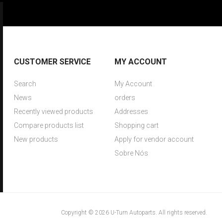
CUSTOMER SERVICE
MY ACCOUNT
Search
My Account
News
orders
Recently viewed products
Addresses
Compare products list
Shopping cart
New products
Apply for vendor account
Sobre Nós
Copyright © 2026 U-Turn Autoparts. All rights reserved.