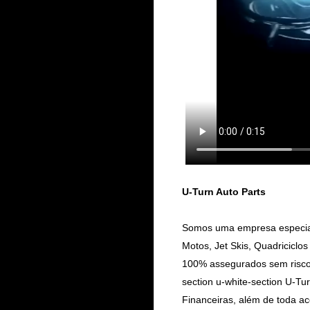
U-Turn Auto Parts
Somos uma empresa especiali
Motos, Jet Skis, Quadricicl
100% assegurados sem riscos
section u-white-section U-Tu
Financeiras, além de toda a