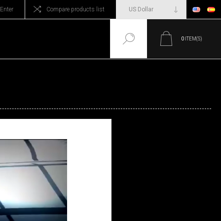
Enter
Compare products list
0
ITEM(S)