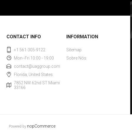
CONTACT INFO
INFORMATION
+1 561-305-9122
Sitemap
Mon--Fri 10:00 - 19:00
Sobre Nós
contact@uaggroup.com
Florida, United States
7852 NW 62nd ST Miami
33166
nopCommerce
Powered by