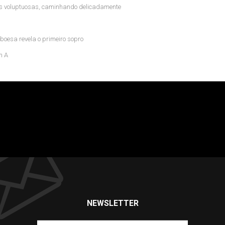
ores voluptuosas, caminhando delicadamente
boesa revela o primeiro sopro
m A
NEWSLETTER