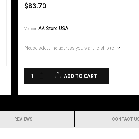
$83.70
AA Store USA
Vendor:
Please select the address you want to ship to
ADD TO CART
REVIEWS
CONTACT U