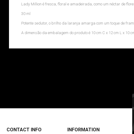
Lady Million é fresca, floral e amadeirada, como um néctar de fl
30 ml
Potente sedutor, o brilho da laranja amarga com um toque de fram
A dimensão da embalagem do produto é 10 cm C x 12 cm L x 10 c
CONTACT INFO
INFORMATION