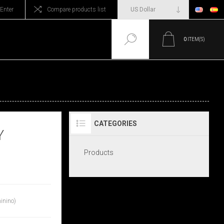
Enter
Compare products list
0
ITEM(S)
CATEGORIES
Y
Products
inino)