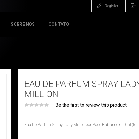
Register
SOBRE NÓS
CONTATO
EAU DE PARFUM SPRAY LAD
MILLION
Be the first to review this product
Eau De Parfum Spray Lady Million por Paco Rabanne 600 ml (fem