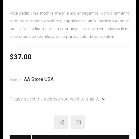
Você pediu uma mochila maior e nós entregamos! Com o tamanho
certo para pastas escolares, suprimentos, uma lancheira (e muito
mais!), Nossa linda mochila de criança se encaixa em todos os itens
essenciais que seu filho precisa para a sala de aula e além.
$37.00
AA Store USA
Vendor:
Please select the address you want to ship to