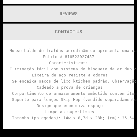
REVIEWS
CONTACT US
Nosso balde de fraldas aerodinâmico apresenta uma ca
Estilo # 816523027437

Características:

Eliminação fácil com sistema de bloqueio de ar duplo
 Lixeira de aço resiste a odores

 Se encaixa sacos de lixo ktichen padrão. Observação
 Cadeado à prova de crianças

 Compartimento de armazenamento embutido contém iten
 Suporte para lenços Skip Hop (vendido separadamente
 Design que economiza espaço

 Limpe as superfícies

 Tamanho (polegadas): 14w x 8,7d x 28h; (cm): 35,5w 