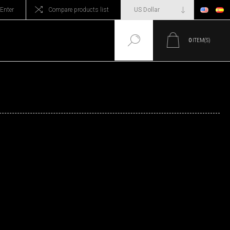
Enter
Compare products list
0
ITEM(S)