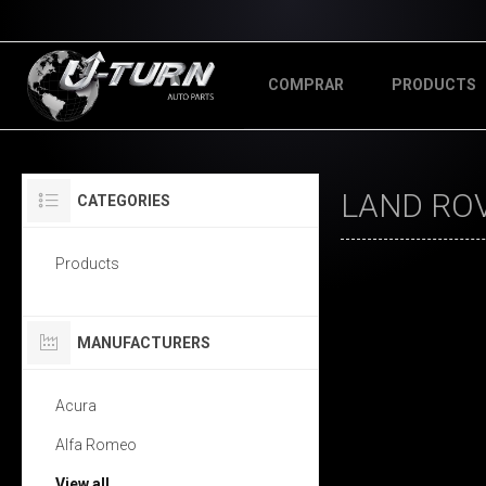
COMPRAR
PRODUCTS
LAND RO
CATEGORIES
Products
MANUFACTURERS
Acura
Alfa Romeo
View all