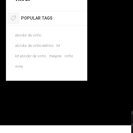
POPULAR TAGS
abridor de vinho
abridor de vinho eletrico
kit
kit abridor de vinho
meajore
vinho
wine