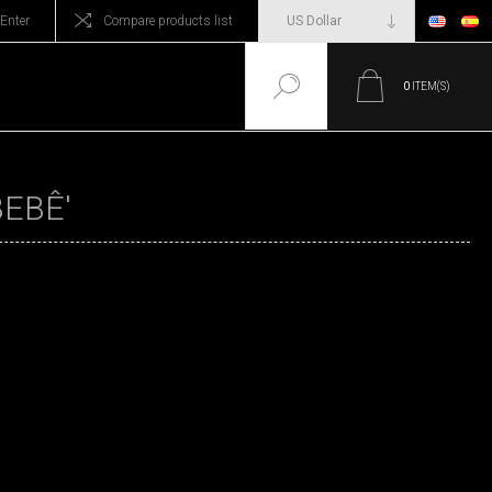
Enter
Compare products list
0
ITEM(S)
EBÊ'