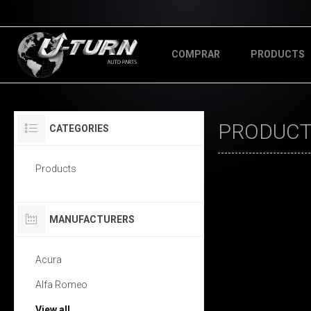
COMPRAR
PRODUCTS
PRODUCTS
CATEGORIES
Products
MANUFACTURERS
Acura
Alfa Romeo
View all