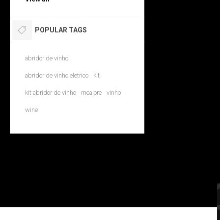
POPULAR TAGS
abridor de vinho
abridor de vinho eletrico
kit
kit abridor de vinho
meajore
vinho
wine